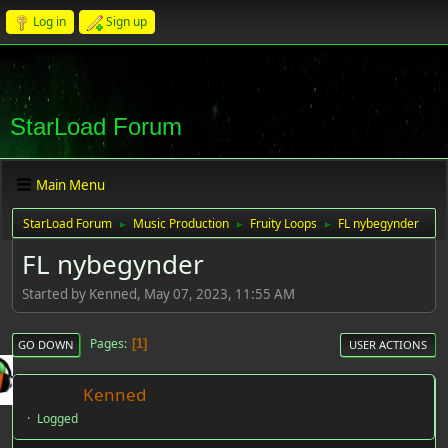
Log in
Sign up
StarLoad Forum
Main Menu
StarLoad Forum
Music Production
Fruity Loops
FL nybegynder
►
►
►
FL nybegynder
Started by Kenned, May 07, 2023, 11:55 AM
Pages
1
GO DOWN
USER ACTIONS
Kenned
Logged